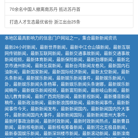
70余名中国人撤离南苏丹 抵达苏丹首
打造人才生态最优省份 浙江出台25条
本地区最具影响力的信息门户网站之一，集合最新新闻资讯
最新24小时新闻，最新世界新闻，最新中江仓山镇新闻，最新互联
网传销新闻，最新互联网新闻，最新交通事故新闻，最新交通事故
新闻视频，最新体育新闻，最新保险新闻，最新劲爆新闻，最新北
京市通州新闻，最新反腐新闻，最新台湾新闻龙卷风，最新国内石
油新闻，最新国家新闻，最新国际经济新闻，最新太空新闻，最新
头条新闻，最新娱乐新闻，最新娱乐新闻事件，最新娱乐新闻八
卦，最新娱乐新闻头条杨幂，最新娱乐新闻头条谢娜，最新娱乐新
闻稿件，最新娱乐新闻视频，最新富阳新闻，最新岐山新闻，最新
幼儿教育新闻，最新广西宾阳新闻，最新影视新闻，最新播音新闻
稿件，最新政治新闻，最新新浪围棋新闻，最新新闻事件，最新新
闻事件今天，最新新闻发布，最新新闻国内，最新新闻国内外大事
件，最新新闻国内大事件，最新新闻国际，最新新闻晋州大事件，
最新时事政治新闻，最新时政新闻，最新时政新闻热点，最新曹县
新闻，最新核电新闻，最新核电筹备新闻，最新河北无极县新闻，
最新泰国娱乐新闻，最新深圳楼市新闻，最新滚动新闻，最新滦南