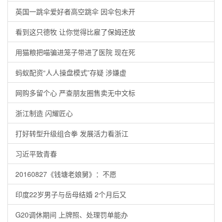
英国一跳伞爱好者高空跳伞 因伞包未开
看到这只德牧 让你觉得比雇了保姆还放
用猫粮把喵骗进笼子带进了医院 现在死
蚂蚁配资“人人操盘模式”存疑 涉嫌虚
网购多留个心 严查朋友圈售卖无中文标
浙江制造 闪耀匠心
打好转型升级组合拳 发展活力看浙江
习近平致青春
20160827《钱塘老娘舅》：不愿
印度22岁男子与岳母结婚 2个月后又
G20调休期间 上牌照、处理罚单能办