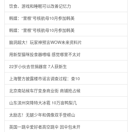
饮食、游戏和睡眠可以改善记忆力
韩媒：“里根”号核航母10月参加韩美
韩媒：“里根”号核航母10月参加韩美
脑洞超大！玩家神预言WOW未来资料片
用新型猫咪投食器喂喵 感觉哪里不太对
22岁小伙去世捐器官 7人获新生
上海警方披露楼市谣言调查过程：查10
北京南站候车厅变身商业街 商铺抢占候
山东滨州突降特大冰雹 10万亩鸭梨几
太励志！无腿少年和偶像双手登崂山
英国一跳伞爱好者高空跳伞 因伞包未开