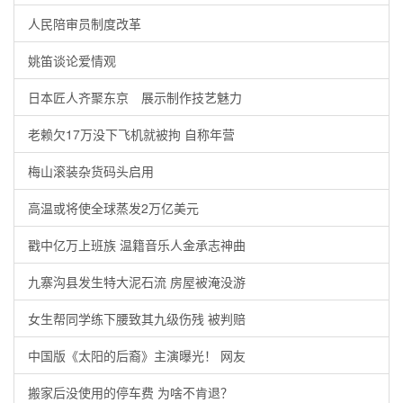
人民陪审员制度改革
姚笛谈论爱情观
日本匠人齐聚东京 展示制作技艺魅力
老赖欠17万没下飞机就被拘 自称年营
梅山滚装杂货码头启用
高温或将使全球蒸发2万亿美元
戳中亿万上班族 温籍音乐人金承志神曲
九寨沟县发生特大泥石流 房屋被淹没游
女生帮同学练下腰致其九级伤残 被判赔
中国版《太阳的后裔》主演曝光！ 网友
搬家后没使用的停车费 为啥不肯退？